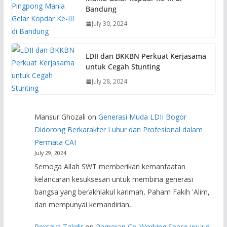
Bandung
July 30, 2024
LDII dan BKKBN Perkuat Kerjasama
untuk Cegah Stunting
July 28, 2024
Mansur Ghozali
on
Generasi Muda LDII Bogor
Didorong Berkarakter Luhur dan Profesional dalam
Permata CAI
July 29, 2024
Semoga Allah SWT memberikan kemanfaatan
kelancaran kesuksesan untuk membina generasi
bangsa yang berakhlakul karimah, Paham Fakih 'Alim,
dan mempunyai kemandirian,…
Percaya Takdir
on
Pameran Co-Working Space wujud