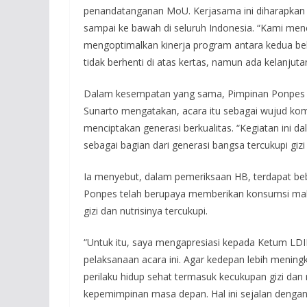
penandatanganan MoU. Kerjasama ini diharapkan bi
sampai ke bawah di seluruh Indonesia. “Kami me
mengoptimalkan kinerja program antara kedua be
tidak berhenti di atas kertas, namun ada kelanjuta
Dalam kesempatan yang sama, Pimpinan Ponpes W
Sunarto mengatakan, acara itu sebagai wujud ko
menciptakan generasi berkualitas. “Kegiatan ini
sebagai bagian dari generasi bangsa tercukupi gizi 
Ia menyebut, dalam pemeriksaan HB, terdapat beb
Ponpes telah berupaya memberikan konsumsi makan
gizi dan nutrisinya tercukupi.
“Untuk itu, saya mengapresiasi kepada Ketum LD
pelaksanaan acara ini. Agar kedepan lebih menin
perilaku hidup sehat termasuk kecukupan gizi da
kepemimpinan masa depan. Hal ini sejalan denga