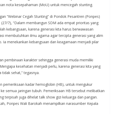
kan nota kesepahaman (MoU) untuk mencegah stunting.
an “Webinar Cegah Stunting” di Pondok Pesantren (Ponpes)
tu (27/7), “Dalam membangun SDM ada empat prioritas yang
lah kebangsaan, karena generasi kita harus berwawasan
si membutuhkan ilmu agama agar tercipta generasi yang alim
nto. Ia menekankan kebangsaan dan keagamaan menjadi pilar
gan pembinaan karakter sehingga generasi muda memiliki
 Mengapa kesehatan menjadi perlu, karena generasi kita yang
a tidak sehat,” tegasnya.
gan pemeriksaan kadar hemoglobin (HB), untuk mengukur
ke semua jaringan tubuh. Pemeriksaan HB tersebut melibatkan
g terpisah juga dihelat talk show gizi keluarga dan pangan.
kah, Ponpes Wali Barokah menampilkan narasumber Kepala