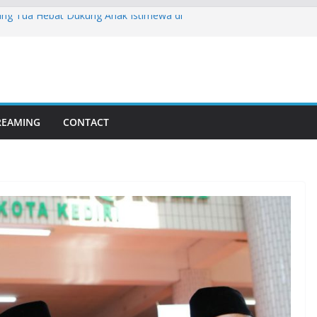
rang Tua Hebat Dukung Anak Istimewa di
gi Bersama PT Pos Indonesia Cetak
wa Barat Berkelanjutan
mpinan LDII Cianjur: Yunara Resmi
rlan Lewat Musda VII
i Deklarasi Penguatan Moderasi Beragama
busi Nyata LDII Cianjur Dalam Menjaga
TREAMING
CONTACT
erukunan Umat