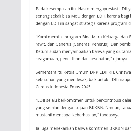
Pada kesempatan itu, Hasto mengapresiasi LDII 
senang sekali bisa MoU dengan LDII, karena bagi
dengan LDII ini sangat strategis karena program 
“Kami memiliki program Bina Mitra Keluarga dan B
rawit, dan Generus (Generasi Penerus). Dan pembi
Ketum sudah menyampaikan bahwa yang diutama
keagamaan, pendidikan dan kesehatan,” ujarnya.
Sementara itu Ketua Umum DPP LDII KH. Chriswa
kebutuhan yang mendesak, baik untuk LDII maup
Cerdas Indonesia Emas 2045.
“LDII selalu berkomitmen untuk berkontribusi da
yang sejalan dengan tujuan BKKBN. Namun, tanpa
mustahil mencapai keberhasilan,” tandasnya.
Ia juga menekankan bahwa komitmen BKKBN dan L