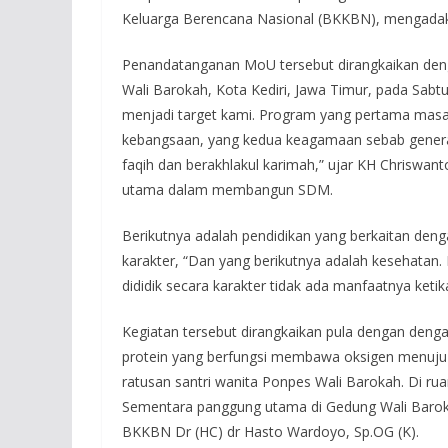
Keluarga Berencana Nasional (BKKBN), mengada
Penandatanganan MoU tersebut dirangkaikan deng
Wali Barokah, Kota Kediri, Jawa Timur, pada Sab
menjadi target kami. Program yang pertama masa
kebangsaan, yang kedua keagamaan sebab genera
faqih dan berakhlakul karimah,” ujar KH Chriswa
utama dalam membangun SDM.
Berikutnya adalah pendidikan yang berkaitan den
karakter, “Dan yang berikutnya adalah kesehatan.
dididik secara karakter tidak ada manfaatnya ketik
Kegiatan tersebut dirangkaikan pula dengan den
protein yang berfungsi membawa oksigen menuju 
ratusan santri wanita Ponpes Wali Barokah. Di ruan
Sementara panggung utama di Gedung Wali Baro
BKKBN Dr (HC) dr Hasto Wardoyo, Sp.OG (K).