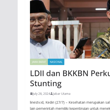
JAWA BARAT
NASIONAL
LDII dan BKKBN Perk
Stunting
July 28, 2024
Jabar Utama
linestv.id, Kediri (27/7) – Kesehatan merupakan sa
lain pemerintah memiliki kepentingan untuk men