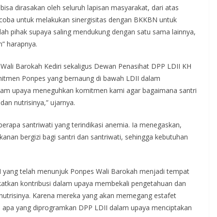
sa dirasakan oleh seluruh lapisan masyarakat, dari atas
ncoba untuk melakukan sinergisitas dengan BKKBN untuk
lah pihak supaya saling mendukung dengan satu sama lainnya,
n” harapnya.
ali Barokah Kediri sekaligus Dewan Penasihat DPP LDII KH
mitmen Ponpes yang bernaung di bawah LDII dalam
 dalam upaya meneguhkan komitmen kami agar bagaimana santri
dan nutrisinya,” ujarnya.
erapa santriwati yang terindikasi anemia. Ia menegaskan,
an bergizi bagi santri dan santriwati, sehingga kebutuhan
II yang telah menunjuk Ponpes Wali Barokah menjadi tempat
gkatkan kontribusi dalam upaya membekali pengetahuan dan
n nutrisinya. Karena mereka yang akan memegang estafet
n apa yang diprogramkan DPP LDII dalam upaya menciptakan