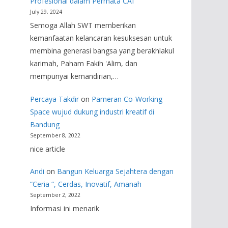
Profesional dalam Permata CAI
July 29, 2024
Semoga Allah SWT memberikan
kemanfaatan kelancaran kesuksesan untuk
membina generasi bangsa yang berakhlakul
karimah, Paham Fakih 'Alim, dan
mempunyai kemandirian,…
Percaya Takdir
on
Pameran Co-Working
Space wujud dukung industri kreatif di
Bandung
September 8, 2022
nice article
Andi
on
Bangun Keluarga Sejahtera dengan
“Ceria “, Cerdas, Inovatif, Amanah
September 2, 2022
Informasi ini menarik