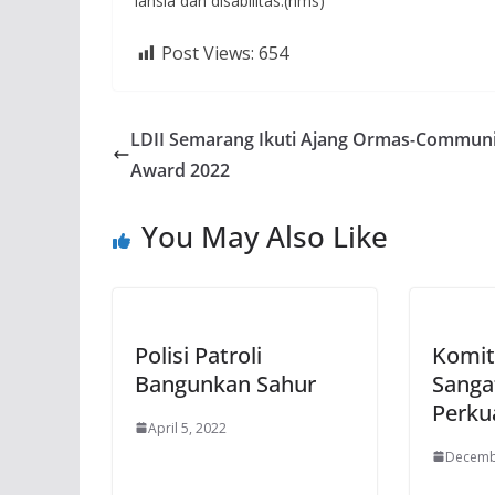
lansia dan disabilitas.(hms)
Post Views:
654
LDII Semarang Ikuti Ajang Ormas-Commun
Award 2022
You May Also Like
Polisi Patroli
Komit
Bangunkan Sahur
Sanga
Perku
April 5, 2022
Decemb