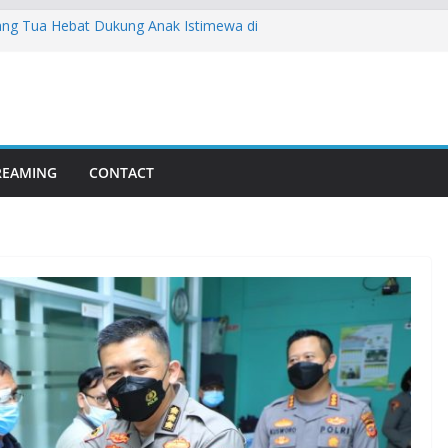
rang Tua Hebat Dukung Anak Istimewa di
gi Bersama PT Pos Indonesia Cetak
wa Barat Berkelanjutan
mpinan LDII Cianjur: Yunara Resmi
rlan Lewat Musda VII
i Deklarasi Penguatan Moderasi Beragama
busi Nyata LDII Cianjur Dalam Menjaga
TREAMING
CONTACT
erukunan Umat