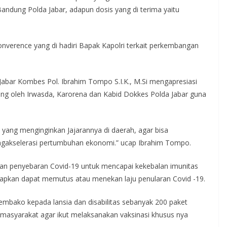
Bandung Polda Jabar, adapun dosis yang di terima yaitu
nverence yang di hadiri Bapak Kapolri terkait perkembangan
abar Kombes Pol. Ibrahim Tompo S.I.K., M.Si mengapresiasi
ung oleh Irwasda, Karorena dan Kabid Dokkes Polda Jabar guna
 yang menginginkan Jajarannya di daerah, agar bisa
ngakselerasi pertumbuhan ekonomi.” ucap Ibrahim Tompo.
ahan penyebaran Covid-19 untuk mencapai kekebalan imunitas
arapkan dapat memutus atau menekan laju penularan Covid -19.
mbako kepada lansia dan disabilitas sebanyak 200 paket
masyarakat agar ikut melaksanakan vaksinasi khusus nya