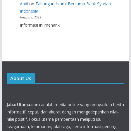
Andi
on
Tabungan Islami Bersama Bank Syariah
Indonesia
August 8, 2022
Informasi ini menarik
About Us
JabarUtama.com
adalah media online yang menyajikan berita
informatif, cepat, dan akurat dengan mengedepankan nilai-
nilai positif. Fokus utama pemberitaan meliputi isu
keagamaan, keamanan, olahraga, serta informasi penting