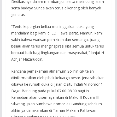
Dedikasinya dalam membangun serta melindungi alam
serta budaya Sunda akan terus dikenang oleh banyak
generasi.
“Tentu kepergian beliau meninggalkan duka yang
mendalam bagi kami di LDII Jawa Barat. Namun, kami
yakin bahwa warisan pemikiran dan semangat juang
beliau akan terus menginspirasi kita semua untuk terus
berbuat baik bagi lingkungan dan masyarakat,” lanjut H
Achjar Nazaruddin.
Rencana pemakaman almarhum Solihin GP telah
diinformasikan oleh pihak keluarga besar. Jenazah akan
dibawa ke rumah duka di Jalan Cisitu Indah VI nomor 1
Dago Bandung pada pukul 07.00-08.00 pagi ini.
Kemudian akan disemayamkan di Mako II Kodam III
Siliwangi Jalan Sumbawa nomor 22 Bandung sebelum
akhirnya dimakamkan di Taman Makam Pahlawan
Cikutra Bandung pada pukul 13.30 WIB.