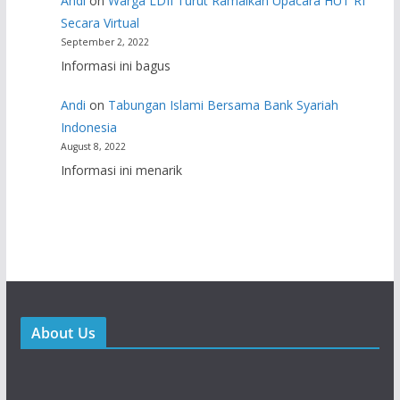
Andi
on
Warga LDII Turut Ramaikan Upacara HUT RI
Secara Virtual
September 2, 2022
Informasi ini bagus
Andi
on
Tabungan Islami Bersama Bank Syariah
Indonesia
August 8, 2022
Informasi ini menarik
About Us