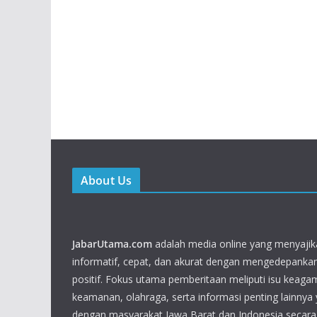
About Us
JabarUtama.com
adalah media online yang menyajik
informatif, cepat, dan akurat dengan mengedepankan n
positif. Fokus utama pemberitaan meliputi isu keaga
keamanan, olahraga, serta informasi penting lainnya
dengan masyarakat Jawa Barat dan Indonesia secar