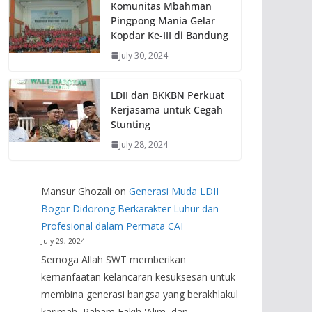
Komunitas Mbahman
Pingpong Mania Gelar
Kopdar Ke-III di Bandung
July 30, 2024
LDII dan BKKBN Perkuat
Kerjasama untuk Cegah
Stunting
July 28, 2024
Mansur Ghozali
on
Generasi Muda LDII
Bogor Didorong Berkarakter Luhur dan
Profesional dalam Permata CAI
July 29, 2024
Semoga Allah SWT memberikan
kemanfaatan kelancaran kesuksesan untuk
membina generasi bangsa yang berakhlakul
karimah, Paham Fakih 'Alim, dan