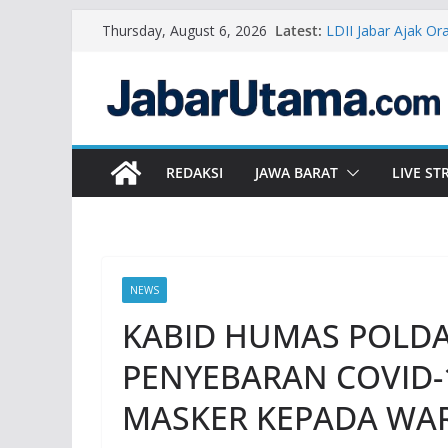
Skip
Latest:
LDII Jabar Ajak O
Thursday, August 6, 2026
to
Graha Aulia
LDII Bangun Siner
content
Pengusaha Baru Ja
Regenerasi Kepemi
Gantikan Ade Suhe
LDII Subang Hadir
Ramzi Puji Kontri
REDAKSI
JAWA BARAT
LIVE S
Toleransi Serta K
NEWS
KABID HUMAS POLDA
PENYEBARAN COVID-1
MASKER KEPADA WA