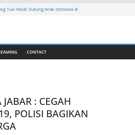
rang Tua Hebat Dukung Anak Istimewa di
gi Bersama PT Pos Indonesia Cetak
wa Barat Berkelanjutan
mpinan LDII Cianjur: Yunara Resmi
rlan Lewat Musda VII
i Deklarasi Penguatan Moderasi Beragama
busi Nyata LDII Cianjur Dalam Menjaga
TREAMING
CONTACT
erukunan Umat
 JABAR : CEGAH
9, POLISI BAGIKAN
RGA