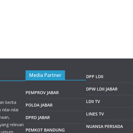
Media Partner
DPP LDII
DPW LDII JABAR
PEMPROV JABAR
LDII TV
an berita
POLDA JABAR
ilai-nilai
LINES TV
maan,
DPRD JABAR
 yang relevan
NUANSA PERSADA
PEMKOT BANDUNG
a umum.