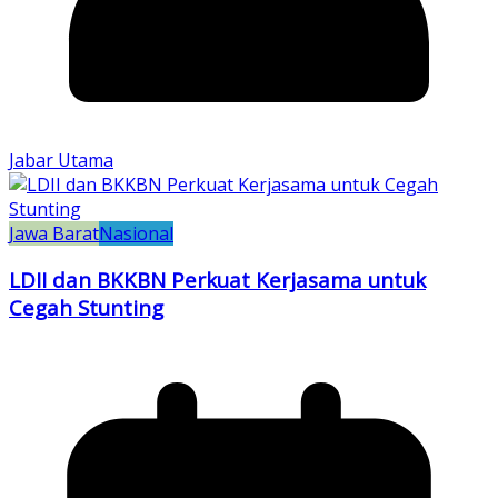
Jabar Utama
Jawa Barat
Nasional
LDII dan BKKBN Perkuat Kerjasama untuk
Cegah Stunting